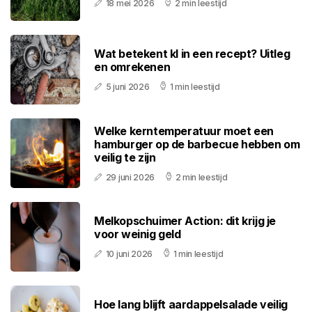
18 mei 2026
2 min leestijd
Wat betekent kl in een recept? Uitleg
en omrekenen
5 juni 2026
1 min leestijd
Welke kerntemperatuur moet een
hamburger op de barbecue hebben om
veilig te zijn
29 juni 2026
2 min leestijd
Melkopschuimer Action: dit krijg je
voor weinig geld
10 juni 2026
1 min leestijd
Hoe lang blijft aardappelsalade veilig