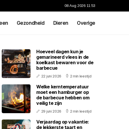
08 Aug 2026 11:53
een
Gezondheid
Dieren
Overige
Hoeveel dagen kun je
gemarineerd vlees in de
koelkast bewaren voor de
barbecue
22 juni 2026
2 min leestijd
Welke kerntemperatuur
moet een hamburger op
de barbecue hebben om
veilig te zijn
29 juni 2026
2 min leestijd
Verjaardag op vakantie:
de lekkerste taart en