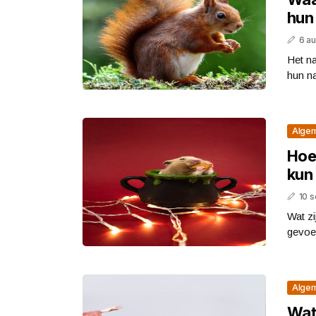
hun
6 a
Het n
hun na
Alge
Hoe 
kun
10 
Wat zi
gevoel
Alge
Wat 