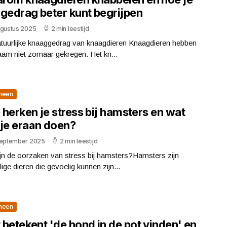
 gedrag beter kunt begrijpen
ugustus 2025
2 min leestijd
atuurlijke knaaggedrag van knaagdieren Knaagdieren hebben
am niet zomaar gekregen. Het kn...
meen
herken je stress bij hamsters en wat
 je eraan doen?
september 2025
2 min leestijd
jn de oorzaken van stress bij hamsters?Hamsters zijn
ige dieren die gevoelig kunnen zijn...
meen
betekent 'de hond in de pot vinden' en