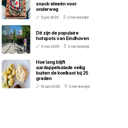
snack-ideeën voor
onderweg
5 juni 2026
2 min leestijd
Dit zijn de populaire
hotspots van Eindhoven
5 mei 2026
2 min leestijd
Hoe lang blijft
aardappelsalade veilig
buiten de koelkast bij 25
graden
15 juni 2026
2 min leestijd